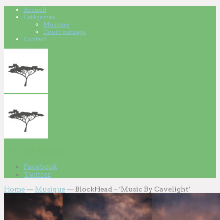
Accueil
Catégories
Musique
Court métrage
Contact
L'Arbre Marius
Facebook
Twitter
Home
—
Musique
—
BlockHead – ‘Music By Cavelight’