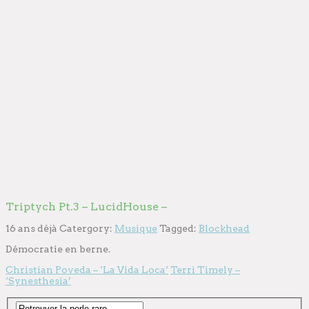
Triptych Pt.3 – LucidHouse –
16 ans déjà
Catergory:
Musique
Tagged:
Blockhead
Démocratie en berne.
Christian Poveda – ‘La Vida Loca’
Terri Timely –
‘Synesthesia’