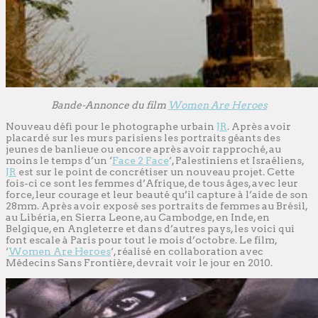
Bande-Annonce du film
Women Are Heroes
Nouveau défi pour le photographe urbain
JR
. Après avoir
placardé sur les murs parisiens les portraits géants des
jeunes de banlieue ou encore après avoir rapproché, au
moins le temps d’un ‘
Face 2 Face
‘, Palestiniens et Israéliens,
JR
est sur le point de concrétiser un nouveau projet. Cette
fois-ci ce sont les femmes d’Afrique, de tous âges, avec leur
force, leur courage et leur beauté qu’il capture à l’aide de son
28mm. Après avoir exposé ses portraits de femmes au Brésil,
au Libéria, en Sierra Leone, au Cambodge, en Inde, en
Belgique, en Angleterre et dans d’autres pays, les voici qui
font escale à Paris pour tout le mois d’octobre. Le film,
‘
Women Are Heroes
‘, réalisé en collaboration avec
Médecins Sans Frontière, devrait voir le jour en 2010.