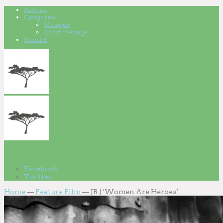
Accueil
Catégories
Musique
Court métrage
Contact
L'Arbre Marius
Facebook
Twitter
Home
—
Feature Film
—
JR | ‘Women Are Heroes’