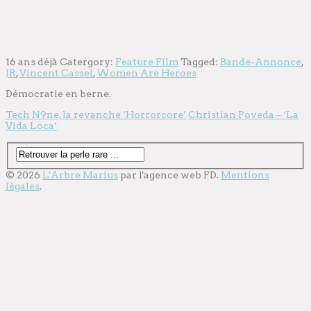
16 ans déjà
Catergory:
Feature Film
Tagged:
Bande-Annonce
,
JR
,
Vincent Cassel
,
Women Are Heroes
Démocratie en berne.
Tech N9ne, la revanche ‘Horrorcore’
Christian Poveda – ‘La
Vida Loca’
© 2026
L'Arbre Marius
par l'
agence web
FD.
Mentions
légales
.