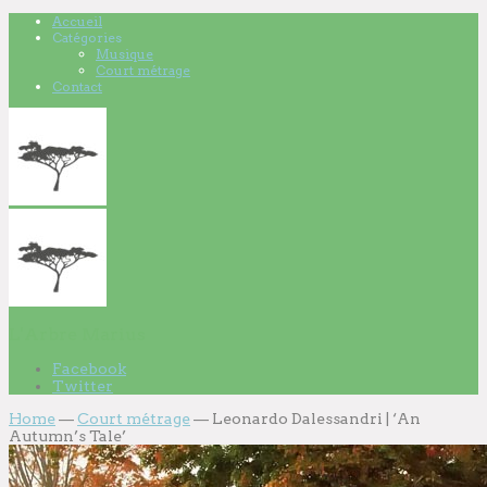
Accueil
Catégories
Musique
Court métrage
Contact
L'Arbre Marius
Facebook
Twitter
Home
—
Court métrage
—
Leonardo Dalessandri | ‘An
Autumn’s Tale’