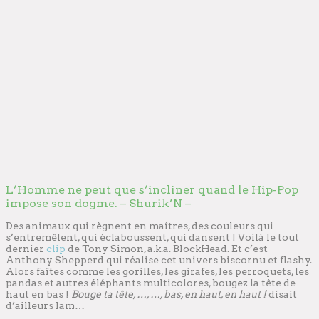
L’Homme ne peut que s’incliner quand le Hip-Pop
impose son dogme. – Shurik’N –
Des animaux qui règnent en maîtres, des couleurs qui
s’entremêlent, qui éclaboussent, qui dansent ! Voilà le tout
dernier
clip
de Tony Simon, a.k.a. BlockHead. Et c’est
Anthony Shepperd qui réalise cet univers biscornu et flashy.
Alors faîtes comme les gorilles, les girafes, les perroquets, les
pandas et autres éléphants multicolores, bougez la tête de
haut en bas !
Bouge ta tête, …, …, bas, en haut, en haut !
disait
d’ailleurs Iam…