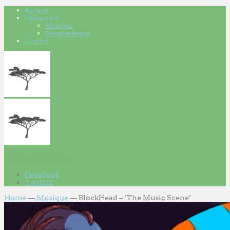
Accueil
Catégories
Musique
Court métrage
Contact
L'Arbre Marius
Facebook
Twitter
Home
—
Musique
—
BlockHead – ‘The Music Scene’