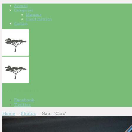
Accueil
Catégories
Musique
Court métrage
Contact
L'Arbre Marius
Facebook
Twitter
Home
—
Photos
—
Nan – ‘Cars’