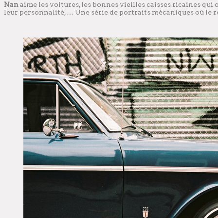
Nan
aime les voitures, les bonnes vieilles caisses ricaines qui on
leur personnalité, … Une série de portraits mécaniques où le re