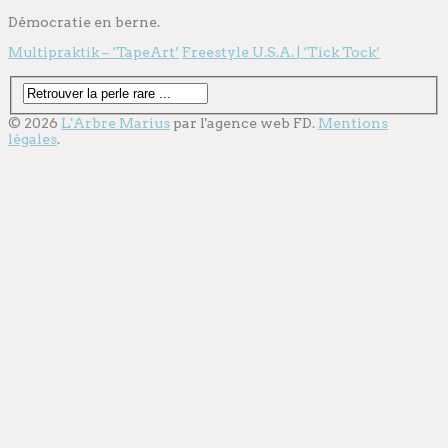
Démocratie en berne.
Multipraktik – ‘TapeArt’
Freestyle U.S.A. | ‘Tick Tock’
© 2026
L'Arbre Marius
par l'
agence web
FD.
Mentions
légales
.