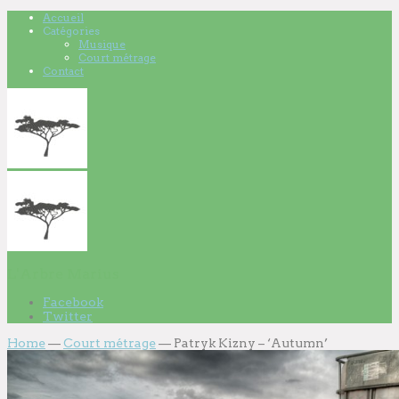
Accueil
Catégories
Musique
Court métrage
Contact
L'Arbre Marius
Facebook
Twitter
Home
—
Court métrage
—
Patryk Kizny – ‘Autumn’