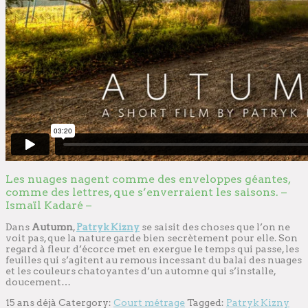
Les nuages nagent comme des enveloppes géantes,
comme des lettres, que s’enverraient les saisons. –
Ismaïl Kadaré –
Dans
Autumn
,
Patryk Kizny
se saisit des choses que l’on ne
voit pas, que la nature garde bien secrètement pour elle. Son
regard à fleur d’écorce met en exergue le temps qui passe, les
feuilles qui s’agitent au remous incessant du balai des nuages
et les couleurs chatoyantes d’un automne qui s’installe,
doucement…
15 ans déjà
Catergory:
Court métrage
Tagged:
Patryk Kizny