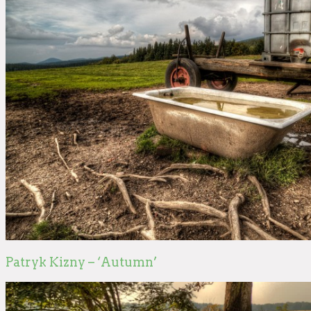
Patryk Kizny – ‘Autumn’