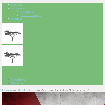
Accueil
Catégories
Musique
Court métrage
Contact
L'Arbre Marius
Facebook
Twitter
Home
—
Illustration
—
Various Artists – ‘Help Japan’