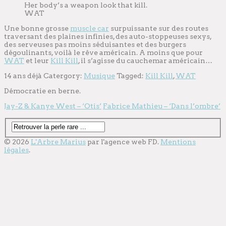
Her body’s a weapon look that kill.
WAT
Une bonne grosse
muscle car
surpuissante sur des routes
traversant des plaines infinies, des auto-stoppeuses sexys,
des serveuses pas moins séduisantes et des burgers
dégoulinants, voilà le rêve américain. A moins que pour
WAT
et leur
Kill Kill
, il s’agisse du cauchemar américain…
14 ans déjà
Catergory:
Musique
Tagged:
Kill Kill
,
WAT
Démocratie en berne.
Jay-Z & Kanye West – ‘Otis’
Fabrice Mathieu – ‘Dans l’ombre’
© 2026
L'Arbre Marius
par l'
agence web
FD.
Mentions
légales
.