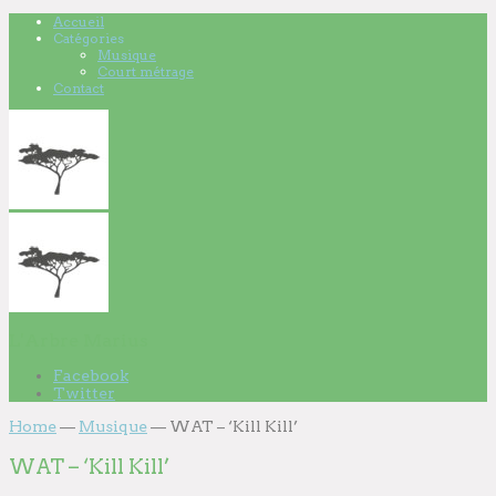
Accueil
Catégories
Musique
Court métrage
Contact
L'Arbre Marius
Facebook
Twitter
Home
—
Musique
—
WAT – ‘Kill Kill’
WAT – ‘Kill Kill’