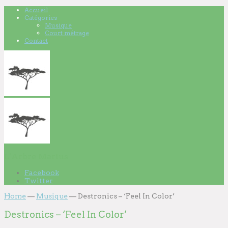
Accueil
Catégories
Musique
Court métrage
Contact
L'Arbre Marius
Facebook
Twitter
Home
—
Musique
—
Destronics – ‘Feel In Color’
Destronics – ‘Feel In Color’