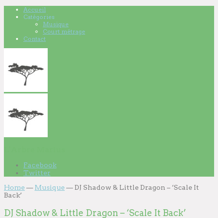
Accueil
Catégories
Musique
Court métrage
Contact
L'Arbre Marius
Facebook
Twitter
Home
—
Musique
—
DJ Shadow & Little Dragon – ‘Scale It
Back’
DJ Shadow & Little Dragon – ‘Scale It Back’