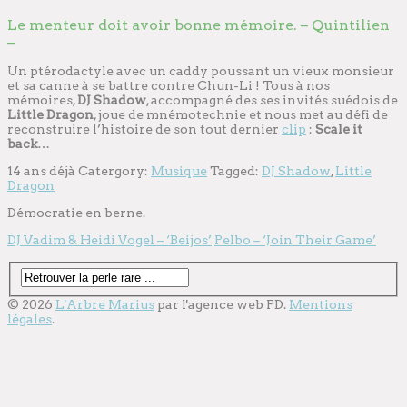
Le menteur doit avoir bonne mémoire. – Quintilien
–
Un ptérodactyle avec un caddy poussant un vieux monsieur
et sa canne à se battre contre Chun-Li ! Tous à nos
mémoires,
DJ Shadow
, accompagné des ses invités suédois de
Little Dragon
, joue de mnémotechnie et nous met au défi de
reconstruire l’histoire de son tout dernier
clip
:
Scale it
back
…
14 ans déjà
Catergory:
Musique
Tagged:
DJ Shadow
,
Little
Dragon
Démocratie en berne.
DJ Vadim & Heidi Vogel – ‘Beijos’
Pelbo – ‘Join Their Game’
© 2026
L'Arbre Marius
par l'
agence web
FD.
Mentions
légales
.