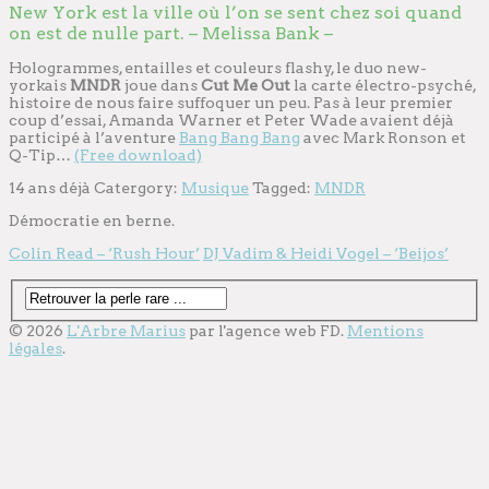
New York est la ville où l’on se sent chez soi quand
on est de nulle part. – Melissa Bank –
Hologrammes, entailles et couleurs flashy, le duo new-
yorkais
MNDR
joue dans
Cut Me Out
la carte électro-psyché,
histoire de nous faire suffoquer un peu. Pas à leur premier
coup d’essai, Amanda Warner et Peter Wade avaient déjà
participé à l’aventure
Bang Bang Bang
avec Mark Ronson et
Q-Tip…
(Free download)
14 ans déjà
Catergory:
Musique
Tagged:
MNDR
Démocratie en berne.
Colin Read – ‘Rush Hour’
DJ Vadim & Heidi Vogel – ‘Beijos’
© 2026
L'Arbre Marius
par l'
agence web
FD.
Mentions
légales
.