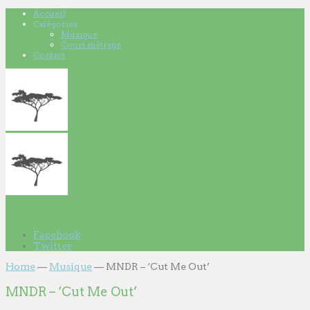
Accueil
Catégories
Musique
Court métrage
Contact
L'Arbre Marius
Facebook
Twitter
Home
—
Musique
—
MNDR – ‘Cut Me Out’
MNDR – ‘Cut Me Out’