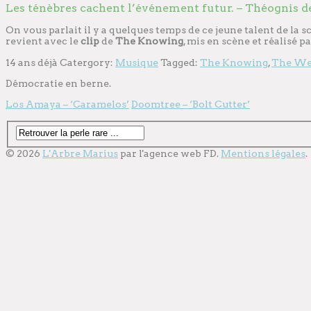
Les ténèbres cachent l’événement futur. – Théognis d
On vous parlait il y a quelques temps de ce jeune talent de la
revient avec le
clip
de
The Knowing
, mis en scène et réalisé
14 ans déjà
Catergory:
Musique
Tagged:
The Knowing
,
The We
Démocratie en berne.
Los Amaya – ‘Caramelos’
Doomtree – ‘Bolt Cutter’
© 2026
L'Arbre Marius
par l'
agence web
FD.
Mentions légales
.