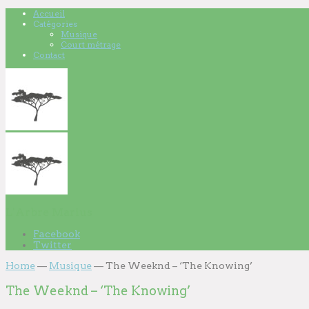
Accueil
Catégories
Musique
Court métrage
Contact
L'Arbre Marius
Facebook
Twitter
Home
—
Musique
—
The Weeknd – ‘The Knowing’
The Weeknd – ‘The Knowing’