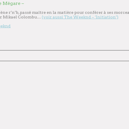
e Mégare –
 scène r’n’b, passé maître en la matière pour conférer à ses mo
 par Mikael Colombu…
(voir aussi The Weeknd – ‘Initiation’)
eknd