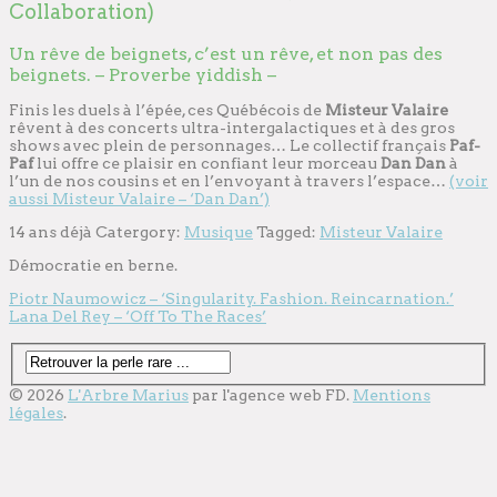
Collaboration)
Un rêve de beignets, c’est un rêve, et non pas des
beignets. – Proverbe yiddish –
Finis les duels à l’épée, ces Québécois de
Misteur Valaire
rêvent à des concerts ultra-intergalactiques et à des gros
shows avec plein de personnages… Le collectif français
Paf-
Paf
lui offre ce plaisir en confiant leur morceau
Dan Dan
à
l’un de nos cousins et en l’envoyant à travers l’espace…
(voir
aussi Misteur Valaire – ‘Dan Dan’)
14 ans déjà
Catergory:
Musique
Tagged:
Misteur Valaire
Démocratie en berne.
Piotr Naumowicz – ‘Singularity. Fashion. Reincarnation.’
Lana Del Rey – ‘Off To The Races’
© 2026
L'Arbre Marius
par l'
agence web
FD.
Mentions
légales
.