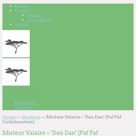
Accueil
Catégories
Musique
Court métrage
Contact
L'Arbre Marius
Facebook
Twitter
Home
—
Musique
—
Misteur Valaire – ‘Dan Dan’ (Paf Paf
Collaboration)
Misteur Valaire – ‘Dan Dan’ (Paf Paf