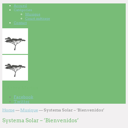
Accueil
Catégories
Musique
Court métrage
Contact
L'Arbre Marius
Facebook
Twitter
Home
—
Musique
—
Systema Solar – ‘Bienvenidos’
Systema Solar – ‘Bienvenidos’