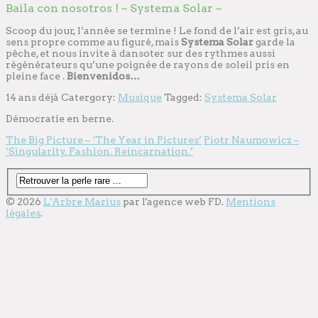
Baila con nosotros ! – Systema Solar –
Scoop du jour, l’année se termine ! Le fond de l’air est gris, au
sens propre comme au figuré, mais
Systema Solar
garde la
pêche, et nous invite à dansoter sur des rythmes aussi
régénérateurs qu’une poignée de rayons de soleil pris en
pleine face .
Bienvenidos…
14 ans déjà
Catergory:
Musique
Tagged:
Systema Solar
Démocratie en berne.
The Big Picture – ‘The Year in Pictures’
Piotr Naumowicz –
‘Singularity. Fashion. Reincarnation.’
© 2026
L'Arbre Marius
par l'
agence web
FD.
Mentions
légales
.