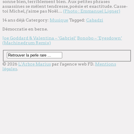
sonne bien, terriblement bien. Aux petites phrases
assassines se mêlent tendresse, poésie et exactitude. Casse-
toi Michel, j’aime pas Noël…
(Photo : Emmanuel Ligner)
14 ans déjà
Catergory:
Musique
Tagged:
Cabadzi
Démocratie en berne.
Joe Goddard & Valentina – ‘Gabriel’
Bonobo – ‘Eyesdown’
(Machinedrum Remix)
© 2026
L'Arbre Marius
par l'
agence web
FD.
Mentions
légales
.