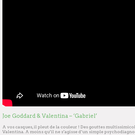
Joe Goddard & Valentina – ‘Gabriel’
A vos casques, il pleut de la couleur ! Des gouttes multissimico
Valentina. A moins qu’il ne s’agisse d’un simple psychodiagn