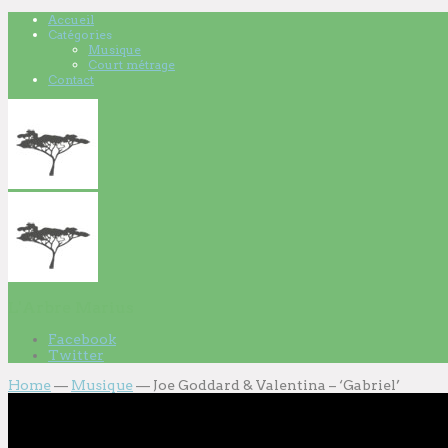
Accueil
Catégories
Musique
Court métrage
Contact
L'Arbre Marius
Facebook
Twitter
Home
—
Musique
—
Joe Goddard & Valentina – ‘Gabriel’