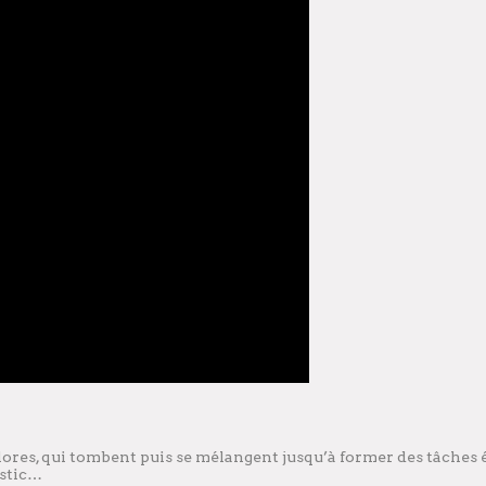
lores, qui tombent puis se mélangent jusqu’à former des tâches ép
ostic…