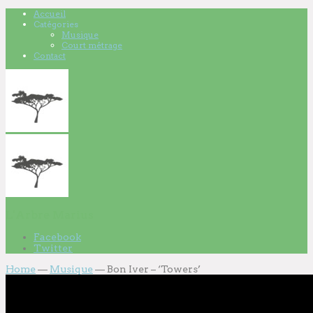
Accueil
Catégories
Musique
Court métrage
Contact
L'Arbre Marius
Facebook
Twitter
Home
—
Musique
—
Bon Iver – ‘Towers’