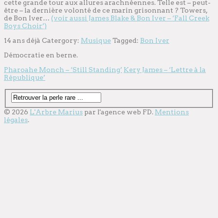
cette grande tour aux allures arachnéennes. Telle est – peut-
être – la dernière volonté de ce marin grisonnant ? Towers,
de Bon Iver…
(voir aussi James Blake & Bon Iver – ‘Fall Creek
Boys Choir’)
14 ans déjà
Catergory:
Musique
Tagged:
Bon Iver
Démocratie en berne.
Pharoahe Monch – ‘Still Standing’
Kery James – ‘Lettre à la
République’
© 2026
L'Arbre Marius
par l'
agence web
FD.
Mentions
légales
.