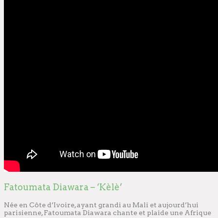
Fatoumata Diawara – ‘Kèlè’
Née en Côte d’Ivoire, ayant grandi au Mali et aujourd’hui
parisienne, Fatoumata Diawara chante et plaide une Afrique