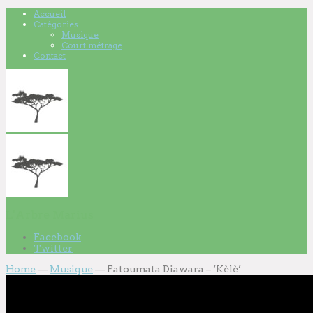
Accueil
Catégories
Musique
Court métrage
Contact
L'Arbre Marius
Facebook
Twitter
Home
—
Musique
—
Fatoumata Diawara – ‘Kèlè’