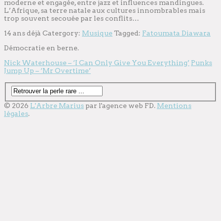
moderne et engagée, entre jazz et influences mandingues.
L’Afrique, sa terre natale aux cultures innombrables mais
trop souvent secouée par les conflits…
14 ans déjà
Catergory:
Musique
Tagged:
Fatoumata Diawara
Démocratie en berne.
Nick Waterhouse – ‘I Can Only Give You Everything’
Punks
Jump Up – ‘Mr Overtime’
© 2026
L'Arbre Marius
par l'
agence web
FD.
Mentions
légales
.