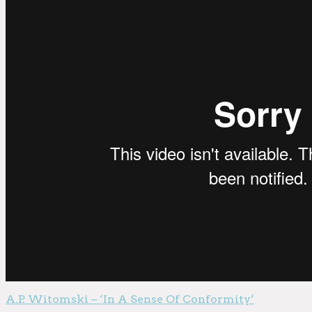
A.P. Witomski – ‘In A Sense Of Conformity’