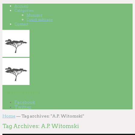
Accueil
Catégories
Musique
Court métrage
Contact
L'Arbre Marius
Facebook
Twitter
Home
—
Tag archives: "A.P. Witomski"
Tag Archives:
A.P. Witomski