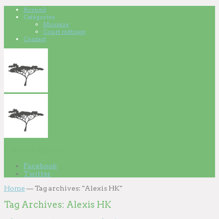
Accueil
Catégories
Musique
Court métrage
Contact
L'Arbre Marius
Facebook
Twitter
Home
—
Tag archives: "Alexis HK"
Tag Archives:
Alexis HK