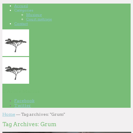
Accueil
Catégories
Musique
Court métrage
Contact
L'Arbre Marius
Facebook
Twitter
Home
—
Tag archives: "Grum"
Tag Archives:
Grum