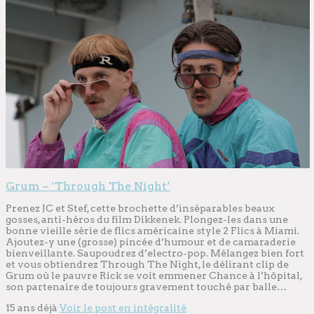
Grum – ‘Through The Night’
Prenez JC et Stef, cette brochette d’inséparables beaux
gosses, anti-héros du film Dikkenek. Plongez-les dans une
bonne vieille série de flics américaine style 2 Flics à Miami.
Ajoutez-y une (grosse) pincée d’humour et de camaraderie
bienveillante. Saupoudrez d’electro-pop. Mélangez bien fort
et vous obtiendrez Through The Night, le délirant clip de
Grum où le pauvre Rick se voit emmener Chance à l’hôpital,
son partenaire de toujours gravement touché par balle…
15 ans déjà
Voir le post en intégralité