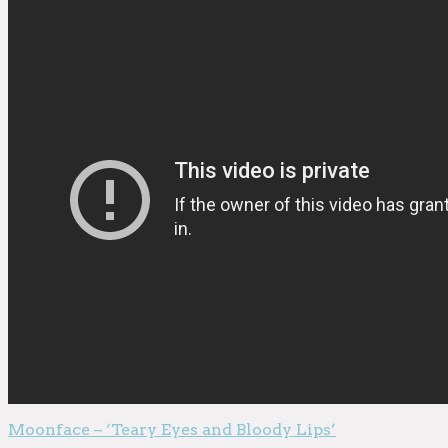
Moonface – ‘Teary Eyes and Bloody Lips’