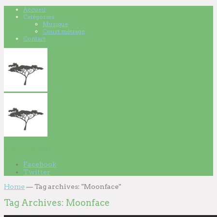
Accueil
Catégories
Musique
Court métrage
Contact
L'Arbre Marius
Facebook
Twitter
Home
—
Tag archives: "Moonface"
Tag Archives:
Moonface