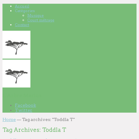
Accueil
Catégories
Musique
Court métrage
Contact
L'Arbre Marius
Facebook
Twitter
Home
—
Tag archives: "Toddla T"
Tag Archives:
Toddla T