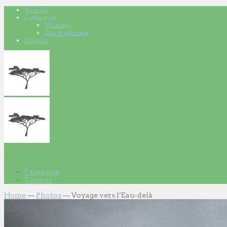
Accueil
Catégories
Musique
Court métrage
Contact
L'Arbre Marius
Facebook
Twitter
Home
—
Photos
—
Voyage vers l’Eau-delà