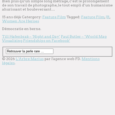
Bien plus qu’un simple long métrage, c’est le prolongement
de son travail de photographe, le tout empli d’un humanisme
ahurissant et bouleversant…
15 ans déjà
Catergory:
Feature Film
Tagged:
Feature Film
,
JR
,
Women Are Heroes
Démocratie en berne.
Till Hafenbrak – ‘Night and Day’
Paul Butler – ‘World Map
Visualizing Friendships on Facebook’
© 2026
L'Arbre Marius
par l'
agence web
FD.
Mentions
légales
.