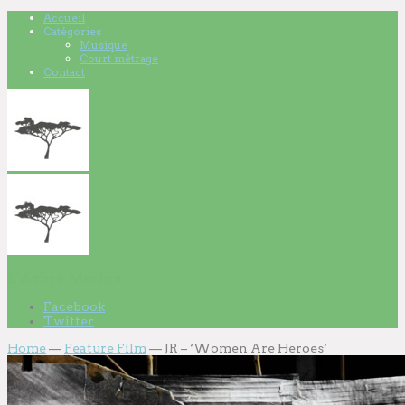
Accueil
Catégories
Musique
Court métrage
Contact
L'Arbre Marius
Facebook
Twitter
Home
—
Feature Film
—
JR – ‘Women Are Heroes’