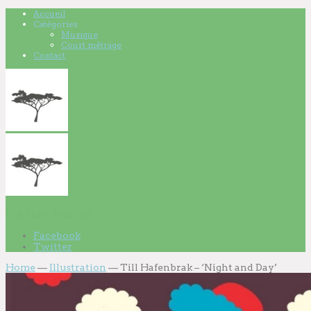
Accueil
Catégories
Musique
Court métrage
Contact
L'Arbre Marius
Facebook
Twitter
Home
—
Illustration
—
Till Hafenbrak – ‘Night and Day’