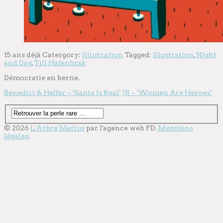
15 ans déjà
Catergory:
Illustration
Tagged:
Illustration
,
Night
and Day
,
Till Hafenbrak
Démocratie en berne.
Benedict & Helfer – ‘Santa Is Real’
JR – ‘Women Are Heroes’
© 2026
L'Arbre Marius
par l'
agence web
FD.
Mentions
légales
.