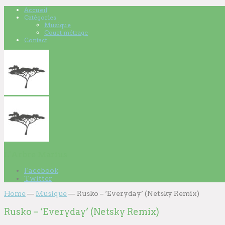
Accueil
Catégories
Musique
Court métrage
Contact
L'Arbre Marius
Facebook
Twitter
Home
—
Musique
—
Rusko – ‘Everyday’ (Netsky Remix)
Rusko – ‘Everyday’ (Netsky Remix)