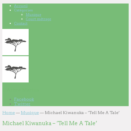
Accueil
Catégories
Musique
Court métrage
Contact
L'Arbre Marius
Facebook
Twitter
Home
—
Musique
—
Michael Kiwanuka – ‘Tell Me A Tale’
Michael Kiwanuka – ‘Tell Me A Tale’