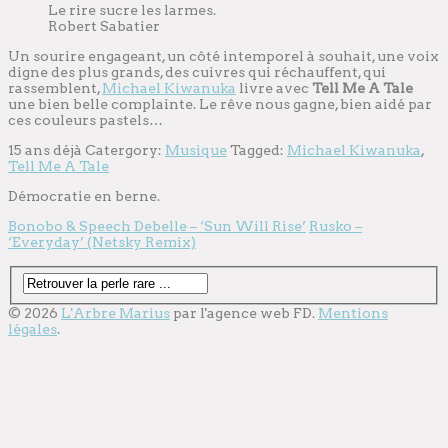
Le rire sucre les larmes.
Robert Sabatier
Un sourire engageant, un côté intemporel à souhait, une voix
digne des plus grands, des cuivres qui réchauffent, qui
rassemblent,
Michael Kiwanuka
livre avec
Tell Me A Tale
une bien belle complainte. Le rêve nous gagne, bien aidé par
ces couleurs pastels…
15 ans déjà
Catergory:
Musique
Tagged:
Michael Kiwanuka
,
Tell Me A Tale
Démocratie en berne.
Bonobo & Speech Debelle – ‘Sun Will Rise’
Rusko –
‘Everyday’ (Netsky Remix)
© 2026
L'Arbre Marius
par l'
agence web
FD.
Mentions
légales
.