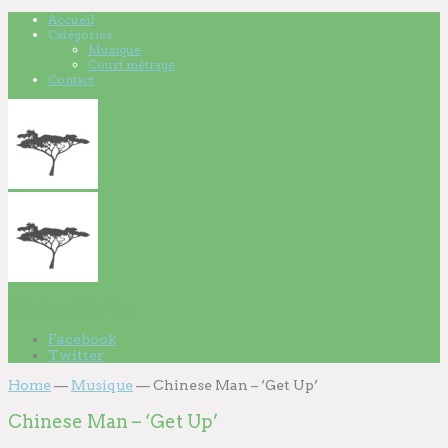
Accueil
Catégories
Musique
Court métrage
Contact
L'Arbre Marius
Facebook
Twitter
Home
—
Musique
—
Chinese Man – ‘Get Up’
Chinese Man – ‘Get Up’