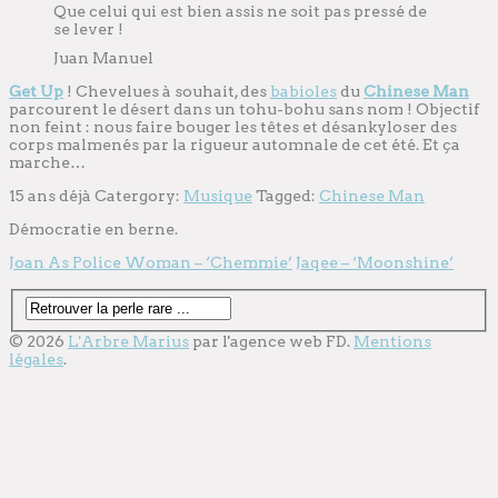
Que celui qui est bien assis ne soit pas pressé de
se lever !
Juan Manuel
Get Up
! Chevelues à souhait, des
babioles
du
Chinese Man
parcourent le désert dans un tohu-bohu sans nom ! Objectif
non feint : nous faire bouger les têtes et désankyloser des
corps malmenés par la rigueur automnale de cet été. Et ça
marche…
15 ans déjà
Catergory:
Musique
Tagged:
Chinese Man
Démocratie en berne.
Joan As Police Woman – ‘Chemmie’
Jaqee – ‘Moonshine’
© 2026
L'Arbre Marius
par l'
agence web
FD.
Mentions
légales
.