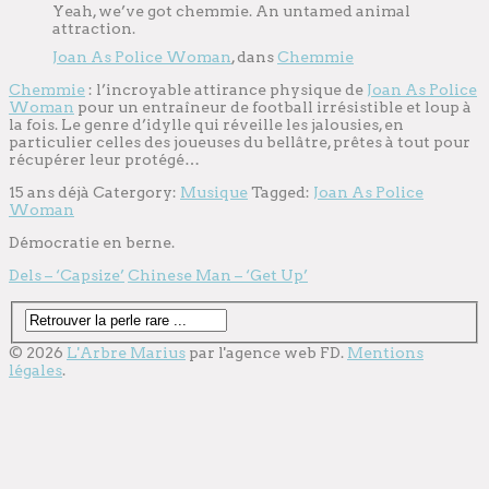
Yeah, we’ve got chemmie. An untamed animal
attraction.
Joan As Police Woman
, dans
Chemmie
Chemmie
: l’incroyable attirance physique de
Joan As Police
Woman
pour un entraîneur de football irrésistible et loup à
la fois. Le genre d’idylle qui réveille les jalousies, en
particulier celles des joueuses du bellâtre, prêtes à tout pour
récupérer leur protégé…
15 ans déjà
Catergory:
Musique
Tagged:
Joan As Police
Woman
Démocratie en berne.
Dels – ‘Capsize’
Chinese Man – ‘Get Up’
© 2026
L'Arbre Marius
par l'
agence web
FD.
Mentions
légales
.