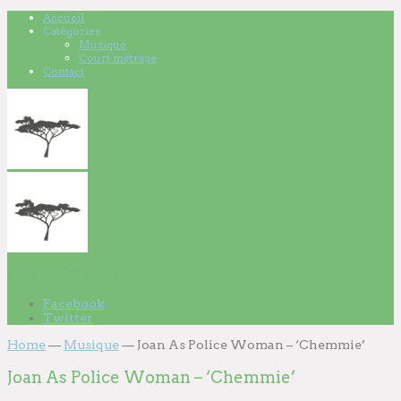
Accueil
Catégories
Musique
Court métrage
Contact
L'Arbre Marius
Facebook
Twitter
Home
—
Musique
—
Joan As Police Woman – ‘Chemmie’
Joan As Police Woman – ‘Chemmie’