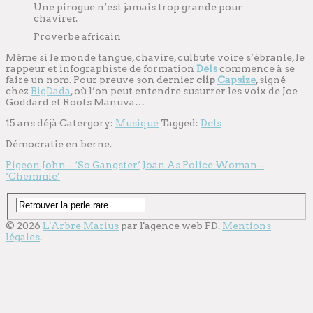
Une pirogue n’est jamais trop grande pour
chavirer.
Proverbe africain
Même si le monde tangue, chavire, culbute voire s’ébranle, le
rappeur et infographiste de formation
Dels
commence à se
faire un nom. Pour preuve son dernier
clip
Capsize
, signé
chez
BigDada
, où l’on peut entendre susurrer les voix de Joe
Goddard et Roots Manuva…
15 ans déjà
Catergory:
Musique
Tagged:
Dels
Démocratie en berne.
Pigeon John – ‘So Gangster’
Joan As Police Woman –
‘Chemmie’
© 2026
L'Arbre Marius
par l'
agence web
FD.
Mentions
légales
.