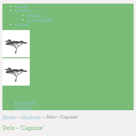
Accueil
Catégories
Musique
Court métrage
Contact
L'Arbre Marius
Facebook
Twitter
Home
—
Musique
—
Dels – ‘Capsize’
Dels – ‘Capsize’