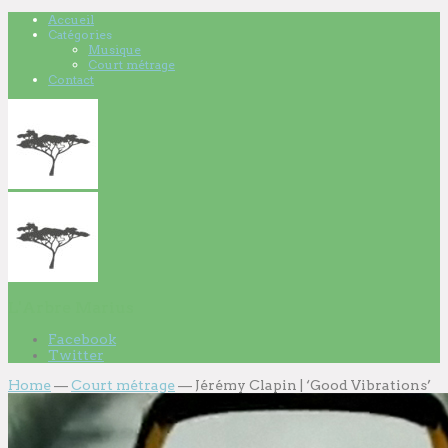
Accueil
Catégories
Musique
Court métrage
Contact
L'Arbre Marius
Facebook
Twitter
Home
—
Court métrage
—
Jérémy Clapin | ‘Good Vibrations’